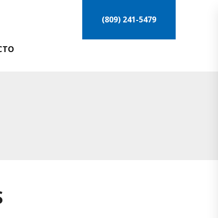
(809) 241-5479
CTO
S