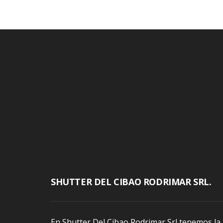
SHUTTER DEL CIBAO RODRIMAR SRL.
En Shutter Del Cibao Rodrimar Srl tenemos la